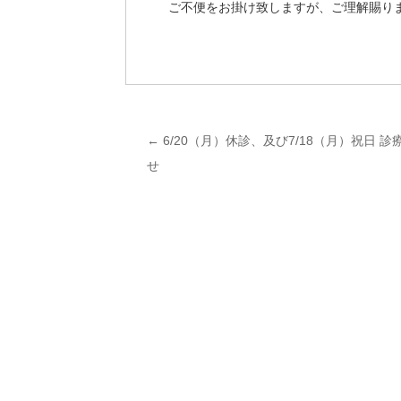
ご不便をお掛け致しますが、ご理解賜り
←
6/20（月）休診、及び7/18（月）祝日 
投
せ
稿
ナ
ビ
ゲ
ー
シ